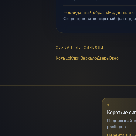
Неожиданный образ «Медленная с
Скоро проявится скрытый фактор, и
СВЯЗАННЫЕ СИМВОЛЫ
Кольцо
Ключ
Зеркало
Дверь
Окно
X
Короткие си
Подписывайтес
разборов.
Перейти в X