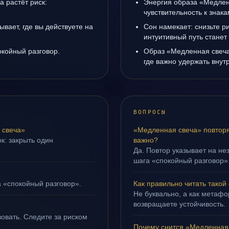
а растёт риск:
Энергия образа «Медлен
чувствительность к знак
вает, где вы действуете на
Сон намекает: снизьте р
интуитивный путь станет
окойный разговор.
Образ «Медленная свеча
где важно удержать внут
ВОПРОСЫ
 свеча»
«Медленная свеча» повторя
к: закрыть один
важно?
Да. Повтор указывает на не
шага «спокойный разговор»
а «спокойный разговор».
Как правильно читать такой
Не буквально, а как метафор
возвращаете устойчивость.
овать. Следите за риском
Почему снится «Медленная