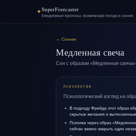
SuperForecaster
✦
Ежедневные прогнозы, космическая погода и сонник
←
Сонник
Медленная свеча
Сон с образом «Медленная свеча» 
ПСИХОЛОГИЯ
Психологический взгляд на обр
В подходу Фрейда этот образ об
скрытые желания и вытесненные 
Психика через образ «Медленная
сейчас важно закрыть один нез