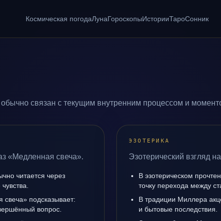
Космическая погода
Луна
Гороскопы
Истории
Таро
Сонник
обычно связан с текущим внутренним процессом и моменто
ЭЗОТЕРИКА
аз «Медленная свеча».
Эзотерический взгляд н
ычно читается через
В эзотерическом прочте
чувства.
точку перехода между с
 свеча» подсказывает:
В традиции Миллера акц
авершённый вопрос.
и бытовые последствия.