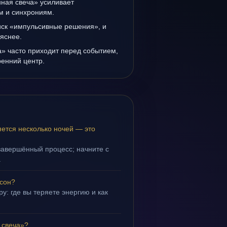
ная свеча» усиливает
ам и синхрониям.
иск «импульсивные решения», и
 яснее.
» часто приходит перед событием,
ренний центр.
ется несколько ночей — это
завершённый процесс; начните с
.
 сон?
у: где вы теряете энергию и как
 свеча»?