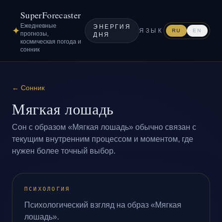
SuperForecaster
Ежедневные
ЭНЕРГИЯ
✦
ЯЗЫК
RU
EN
прогнозы,
ДНЯ
космическая погода и
сонник
←
Сонник
Мягкая лошадь
Сон с образом «Мягкая лошадь» обычно связан с
текущим внутренним процессом и моментом, где
нужен более точный выбор.
ПСИХОЛОГИЯ
Психологический взгляд на образ «Мягкая
лошадь».