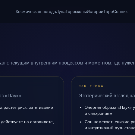
Космическая погода
Луна
Гороскопы
Истории
Таро
Сонник
ан с текущим внутренним процессом и моментом, где нуже
ЭЗОТЕРИКА
аз «Паук».
Эзотерический взгляд на
а растёт риск: затягивание
Энергия образа «Паук» у
и синхрониям.
 действуете на автопилоте,
Сон намекает: снизьте р
и интуитивный путь стане