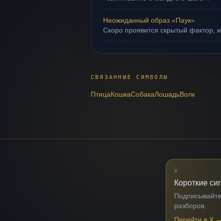
Неожиданный образ «Паук»
Скоро проявится скрытый фактор, и
СВЯЗАННЫЕ СИМВОЛЫ
Птица
Кошка
Собака
Лошадь
Волк
X
Короткие си
Подписывайтес
разборов.
Перейти в X