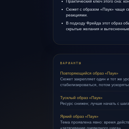
Практический ключ этого сна: кон
Сюжет с образом «Паук» чаще с
реакциями.
В подходу Фрейда этот образ об
скрытые желания и вытесненные 
ВАРИАНТЫ
Повторяющийся образ «Паук»
Сюжет закрепляет один и тот же ур
стабилизироваться, потом ускорять
Тусклый образ «Паук»
Ресурс снижен; лучше начать с шага
Яркий образ «Паук»
Тема проявлена явно: время действ
«затягивание очевидного шага».