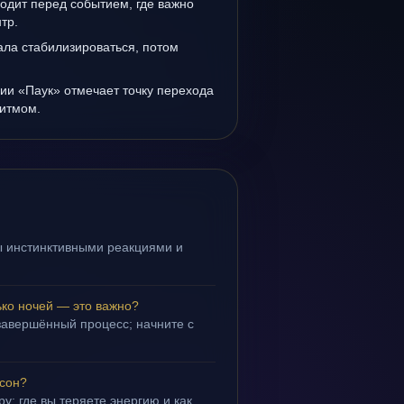
одит перед событием, где важно
тр.
ала стабилизироваться, потом
ии «Паук» отмечает точку перехода
итмом.
ы инстинктивными реакциями и
.
ько ночей — это важно?
завершённый процесс; начните с
 сон?
у: где вы теряете энергию и как