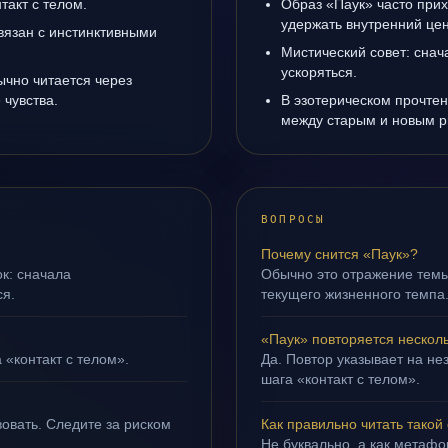
такт с телом.
Образ «Паук» часто прих
удержать внутренний цен
вязан с инстинктивными
Мистический совет: снач
ускоряться.
ычно читается через
чувства.
В эзотерическом прочтен
между старым и новым р
ВОПРОСЫ
Почему снится «Паук»?
ок: сначала
Обычно это отражение тем
ся.
текущего жизненного темпа
«Паук» повторяется нескол
 «контакт с телом».
Да. Повтор указывает на не
шага «контакт с телом».
овать. Следите за риском
Как правильно читать такой
Не буквально, а как метафор