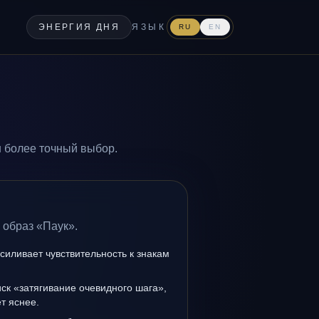
ЭНЕРГИЯ ДНЯ
ЯЗЫК
RU
EN
н более точный выбор.
 образ «Паук».
силивает чувствительность к знакам
иск «затягивание очевидного шага»,
т яснее.