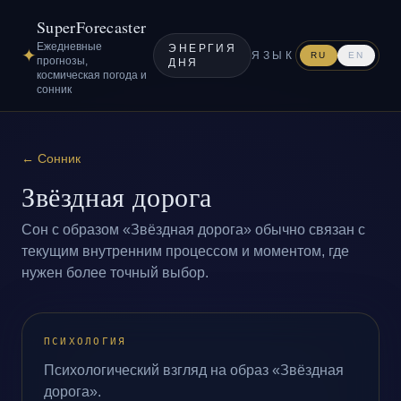
SuperForecaster
Ежедневные
ЭНЕРГИЯ
✦
ЯЗЫК
RU
EN
прогнозы,
ДНЯ
космическая погода и
сонник
←
Сонник
Звёздная дорога
Сон с образом «Звёздная дорога» обычно связан с
текущим внутренним процессом и моментом, где
нужен более точный выбор.
ПСИХОЛОГИЯ
Психологический взгляд на образ «Звёздная
дорога».