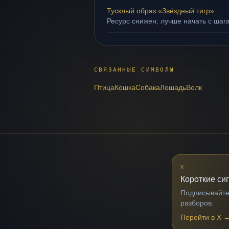
Тусклый образ «Звёздный тигр»
Ресурс снижен; лучше начать с шаг
СВЯЗАННЫЕ СИМВОЛЫ
Птица
Кошка
Собака
Лошадь
Волк
X
Короткие си
Подписывайтес
разборов.
Перейти в X