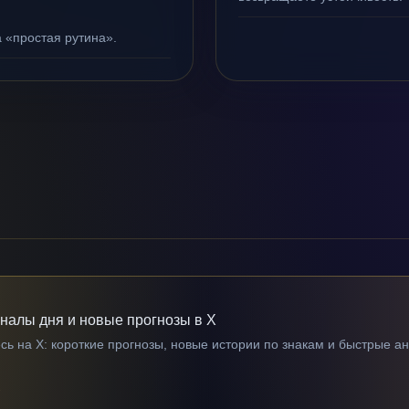
а «простая рутина».
гналы дня и новые прогнозы в X
ь на X: короткие прогнозы, новые истории по знакам и быстрые а
→