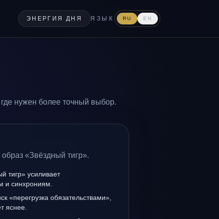
ЭНЕРГИЯ ДНЯ
ЯЗЫК
RU
EN
 где нужен более точный выбор.
 образ «Звёздный тигр».
й тигр» усиливает
ам и синхрониям.
иск «перегрузка обязательствами»,
т яснее.