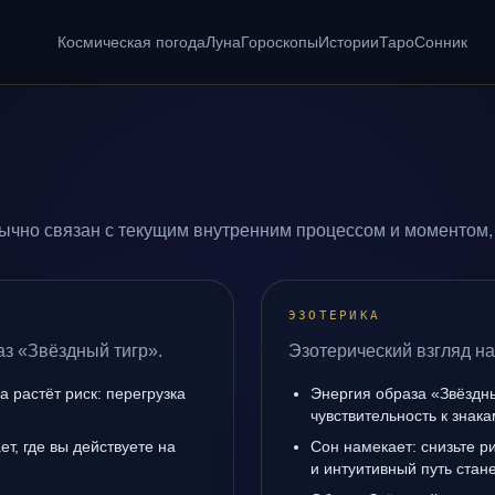
Космическая погода
Луна
Гороскопы
Истории
Таро
Сонник
ычно связан с текущим внутренним процессом и моментом,
ЭЗОТЕРИКА
аз «Звёздный тигр».
Эзотерический взгляд на
а растёт риск: перегрузка
Энергия образа «Звёздны
чувствительность к знак
т, где вы действуете на
Сон намекает: снизьте р
и интуитивный путь стане