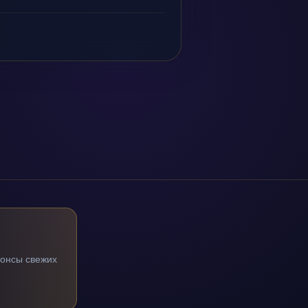
нонсы свежих