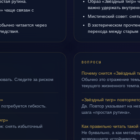
остая рутина.
Образ «Звёздный тигр» ч
важно удержать внутренн
» чаще связан с
Мистический совет: снят
обычно читается через
В эзотерическом прочтен
ледствия.
перехода между старым 
ВОПРОСЫ
Почему снится «Звёздный т
овать. Следите за риском
Обычно это отражение тем
текущего жизненного темпа
р»
«Звёздный тигр» повторяет
 потребуется гибкость.
Да. Повтор указывает на не
шага «простая рутина».
игр»
ок: снять избыточный
Как правильно читать такой
Не буквально, а как метафор
возвращаете устойчивость.