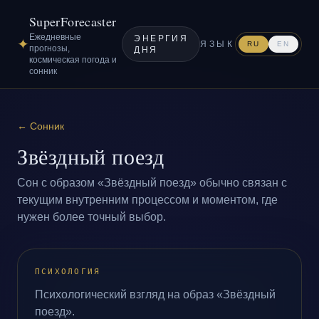
SuperForecaster
Ежедневные
ЭНЕРГИЯ
✦
ЯЗЫК
RU
EN
прогнозы,
ДНЯ
космическая погода и
сонник
←
Сонник
Звёздный поезд
Сон с образом «Звёздный поезд» обычно связан с
текущим внутренним процессом и моментом, где
нужен более точный выбор.
ПСИХОЛОГИЯ
Психологический взгляд на образ «Звёздный
поезд».