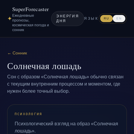
SuperForecaster
Ежедневные
ЭНЕРГИЯ
✦
ЯЗЫК
RU
EN
прогнозы,
ДНЯ
космическая погода и
сонник
←
Сонник
Солнечная лошадь
Сон с образом «Солнечная лошадь» обычно связан
с текущим внутренним процессом и моментом, где
нужен более точный выбор.
ПСИХОЛОГИЯ
Психологический взгляд на образ «Солнечная
лошадь».