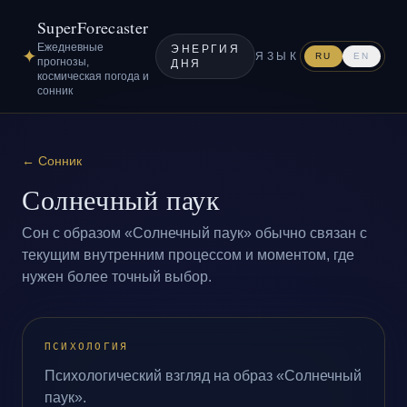
SuperForecaster
Ежедневные
ЭНЕРГИЯ
✦
ЯЗЫК
RU
EN
прогнозы,
ДНЯ
космическая погода и
сонник
←
Сонник
Солнечный паук
Сон с образом «Солнечный паук» обычно связан с
текущим внутренним процессом и моментом, где
нужен более точный выбор.
ПСИХОЛОГИЯ
Психологический взгляд на образ «Солнечный
паук».