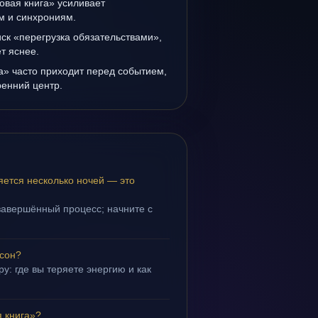
овая книга» усиливает
ам и синхрониям.
иск «перегрузка обязательствами»,
т яснее.
а» часто приходит перед событием,
ренний центр.
яется несколько ночей — это
завершённый процесс; начните с
 сон?
у: где вы теряете энергию и как
 книга»?