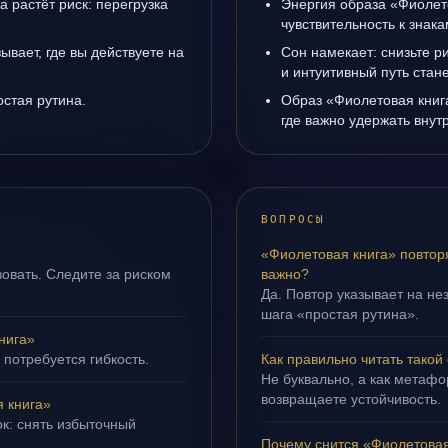
а растёт риск: перегрузка
Энергия образа «Фиолет
чувствительность к знак
ывает, где вы действуете на
Сон намекает: снизьте р
и интуитивный путь стане
остая рутина.
Образ «Фиолетовая книг
где важно удержать внут
ВОПРОСЫ
«Фиолетовая книга» повтор
овать. Следите за риском
важно?
Да. Повтор указывает на не
шага «простая рутина».
нига»
 потребуется гибкость.
Как правильно читать такой
Не буквально, а как метафор
возвращаете устойчивость.
 книга»
ок: снять избыточный
Почему снится «Фиолетовая