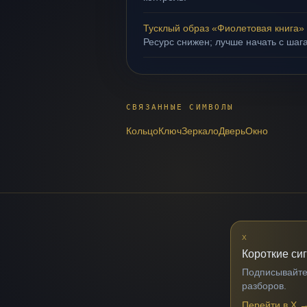
Тусклый образ «Фиолетовая книга»
Ресурс снижен; лучше начать с шаг
СВЯЗАННЫЕ СИМВОЛЫ
Кольцо
Ключ
Зеркало
Дверь
Окно
X
Короткие си
Подписывайтес
разборов.
Перейти в X