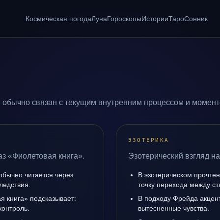
Космическая погода
Луна
Гороскопы
Истории
Таро
Сонник
 обычно связан с текущим внутренним процессом и момент
ЭЗОТЕРИКА
аз «Фиолетовая книга».
Эзотерический взгляд на
обычно читается через
В эзотерическом прочте
ледствия.
точку перехода между с
я книга» подсказывает:
В подходу Фрейда акцен
контроль.
вытесненные чувства.