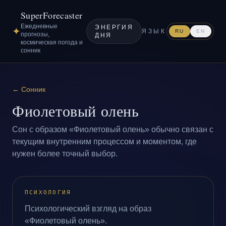
SuperForecaster
Ежедневные
ЭНЕРГИЯ
✦
ЯЗЫК
RU
EN
прогнозы,
ДНЯ
космическая погода и
сонник
←
Сонник
Фиолетовый олень
Сон с образом «Фиолетовый олень» обычно связан с
текущим внутренним процессом и моментом, где
нужен более точный выбор.
ПСИХОЛОГИЯ
Психологический взгляд на образ
«Фиолетовый олень».