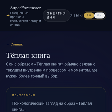
SuperForecaster
Ежедневные
ЭНЕРГИЯ
✦
ЯЗЫК
RU
EN
прогнозы,
ДНЯ
космическая погода и
сонник
←
Сонник
Тёплая книга
Сон с образом «Тёплая книга» обычно связан с
текущим внутренним процессом и моментом, где
нужен более точный выбор.
ПСИХОЛОГИЯ
Психологический взгляд на образ «Тёплая
книга».