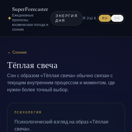
SuperForecaster
Ежедневные
ЭНЕРГИЯ
✦
ЯЗЫК
RU
EN
прогнозы,
ДНЯ
космическая погода и
сонник
←
Сонник
Тёплая свеча
Сон с образом «Тёплая свеча» обычно связан с
текущим внутренним процессом и моментом, где
нужен более точный выбор.
ПСИХОЛОГИЯ
Психологический взгляд на образ «Тёплая
свеча».