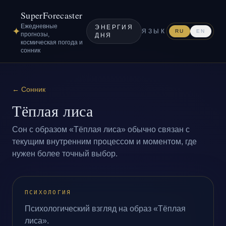
SuperForecaster
Ежедневные
ЭНЕРГИЯ
✦
ЯЗЫК
RU
EN
прогнозы,
ДНЯ
космическая погода и
сонник
←
Сонник
Тёплая лиса
Сон с образом «Тёплая лиса» обычно связан с
текущим внутренним процессом и моментом, где
нужен более точный выбор.
ПСИХОЛОГИЯ
Психологический взгляд на образ «Тёплая
лиса».