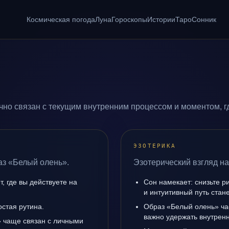
Космическая погода
Луна
Гороскопы
Истории
Таро
Сонник
но связан с текущим внутренним процессом и моментом, г
ЭЗОТЕРИКА
аз «Белый олень».
Эзотерический взгляд на
, где вы действуете на
Сон намекает: снизьте р
и интуитивный путь стане
остая рутина.
Образ «Белый олень» ча
важно удержать внутренн
 чаще связан с личными