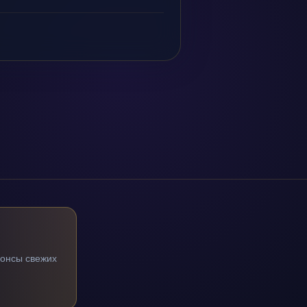
нонсы свежих