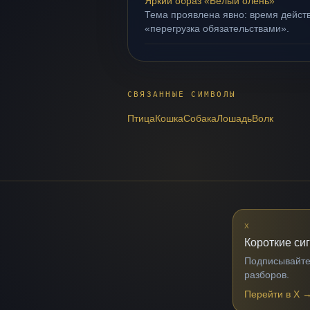
Яркий образ «Белый олень»
Тема проявлена явно: время действ
«перегрузка обязательствами».
СВЯЗАННЫЕ СИМВОЛЫ
Птица
Кошка
Собака
Лошадь
Волк
X
Короткие си
Подписывайтес
разборов.
Перейти в X