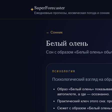
SuperForecaster
✦
Ежедневные прогнозы, космическая погода и сонник
←
Сонник
Белый олень
Сон с образом «Белый олень» обыч
ПСИХОЛОГИЯ
Психологический взгляд на обр
Образ «Белый олень» показывает
автопилоте, а где — осознанно.
Практический ключ этого сна: пр
Сюжет с образом «Белый олень»