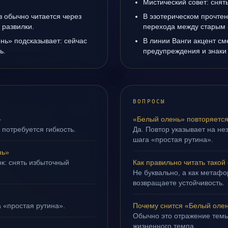
Мистический совет: снят
з обычно читается через
В эзотерическом прочтен
 развилки.
перехода между старым 
нь» подсказывает: сейчас
В линии Ванги акцент с
ь.
предупреждения и знаки
ВОПРОСЫ
»
«Белый олень» повторяется
 потребуется гибкость.
Да. Повтор указывает на не
шага «простая рутина».
нь»
ок: снять избыточный
Как правильно читать такой
Не буквально, а как метафор
возвращаете устойчивость.
а «простая рутина».
Почему снится «Белый оле
Обычно это отражение тем
жизненного темпа.