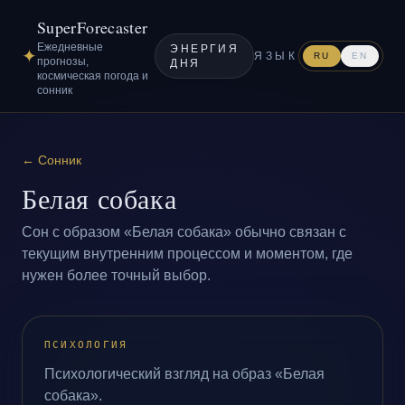
SuperForecaster
Ежедневные
ЭНЕРГИЯ
✦
ЯЗЫК
RU
EN
прогнозы,
ДНЯ
космическая погода и
сонник
←
Сонник
Белая собака
Сон с образом «Белая собака» обычно связан с
текущим внутренним процессом и моментом, где
нужен более точный выбор.
ПСИХОЛОГИЯ
Психологический взгляд на образ «Белая
собака».