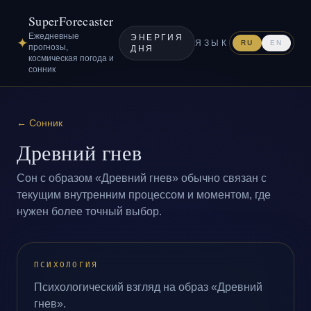
SuperForecaster
Ежедневные
ЭНЕРГИЯ
✦
ЯЗЫК
RU
EN
прогнозы,
ДНЯ
космическая погода и
сонник
←
Сонник
Древний гнев
Сон с образом «Древний гнев» обычно связан с
текущим внутренним процессом и моментом, где
нужен более точный выбор.
ПСИХОЛОГИЯ
Психологический взгляд на образ «Древний
гнев».