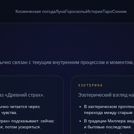
Космическая погода
Луна
Гороскопы
Истории
Таро
Сонник
ычно связан с текущим внутренним процессом и моментом,
ЭЗОТЕРИКА
аз «Древний страх».
Эзотерический взгляд на
ычно читается через
В эзотерическом прочтен
чувства.
перехода между старым 
трах» подсказывает: сейчас
В традиции Миллера акц
я, потом ускоряться.
и бытовые последствия.