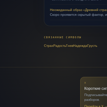
Неожиданный образ «Древний стра
Скоро проявится скрытый фактор, и
СВЯЗАННЫЕ СИМВОЛЫ
Страх
Радость
Гнев
Надежда
Грусть
X
Короткие си
Подписывайтес
разборов.
Перейти в X