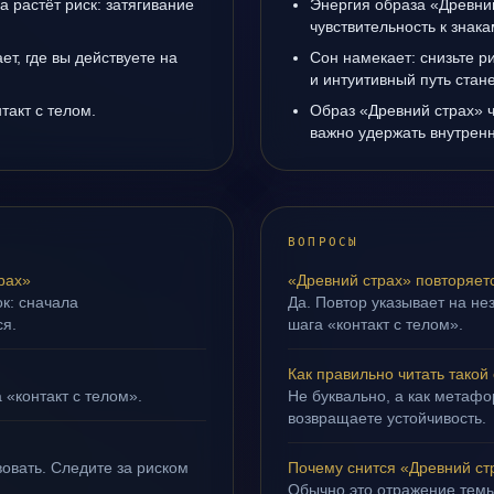
а растёт риск: затягивание
Энергия образа «Древни
чувствительность к знак
т, где вы действуете на
Сон намекает: снизьте р
и интуитивный путь стане
такт с телом.
Образ «Древний страх» ч
важно удержать внутренн
ВОПРОСЫ
рах»
«Древний страх» повторяет
ок: сначала
Да. Повтор указывает на не
ся.
шага «контакт с телом».
Как правильно читать такой
 «контакт с телом».
Не буквально, а как метафор
возвращаете устойчивость.
овать. Следите за риском
Почему снится «Древний ст
Обычно это отражение темы