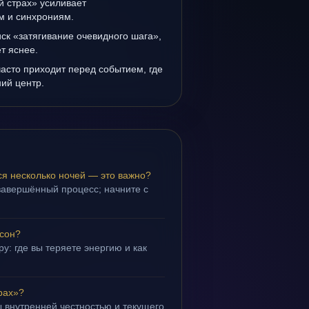
й страх» усиливает
ам и синхрониям.
иск «затягивание очевидного шага»,
т яснее.
асто приходит перед событием, где
ий центр.
ся несколько ночей — это важно?
завершённый процесс; начните с
 сон?
у: где вы теряете энергию и как
рах»?
 внутренней честностью и текущего