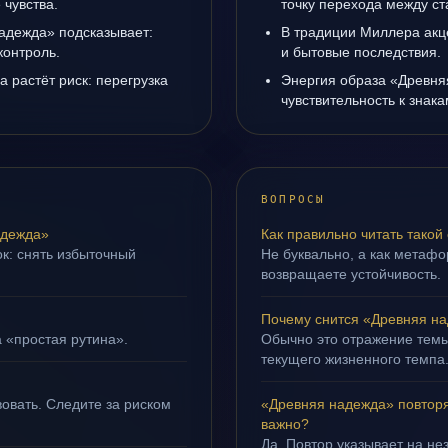
чувства.
точку перехода между с
адежда» подсказывает:
В традиции Миллера акц
контроль.
и бытовые последствия.
а растёт риск: перегрузка
Энергия образа «Древня
чувствительность к знак
ВОПРОСЫ
адежда»
Как правильно читать такой
ок: снять избыточный
Не буквально, а как метафор
возвращаете устойчивость.
Почему снится «Древняя н
а «простая рутина».
Обычно это отражение тем
текущего жизненного темпа
овать. Следите за риском
«Древняя надежда» повторя
важно?
Да. Повтор указывает на не