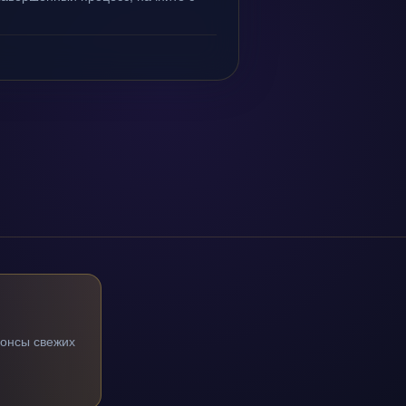
нонсы свежих