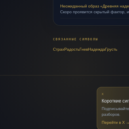
Неожиданный образ «Древняя над
Скоро проявится скрытый фактор, и
СВЯЗАННЫЕ СИМВОЛЫ
Страх
Радость
Гнев
Надежда
Грусть
X
Короткие си
Подписывайтес
разборов.
Перейти в X