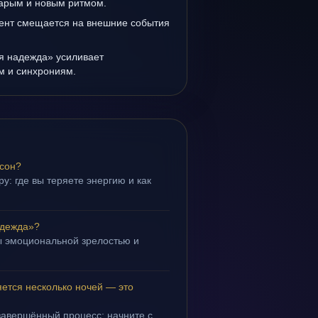
тарым и новым ритмом.
ент смещается на внешние события
я надежда» усиливает
ам и синхрониям.
 сон?
у: где вы теряете энергию и как
адежда»?
ы эмоциональной зрелостью и
.
ется несколько ночей — это
завершённый процесс; начните с