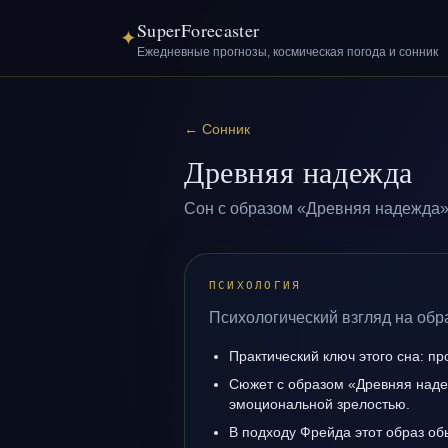
SuperForecaster
✦
Ежедневные прогнозы, космическая погода и сонник
←
Сонник
Древняя надежда
Сон с образом «Древняя надежда»
ПСИХОЛОГИЯ
Психологический взгляд на обр
Практический ключ этого сна: пр
Сюжет с образом «Древняя наде
эмоциональной зрелостью.
В подходу Фрейда этот образ об