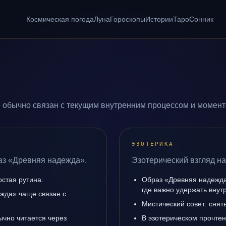
Космическая погода
Луна
Гороскопы
Истории
Таро
Сонник
 обычно связан с текущим внутренним процессом и моменто
ЭЗОТЕРИКА
аз «Древняя надежда».
Эзотерический взгляд н
остая рутина.
Образ «Древняя надежда
где важно удержать внут
жда» чаще связан с
Мистический совет: снят
ычно читается через
В эзотерическом прочте