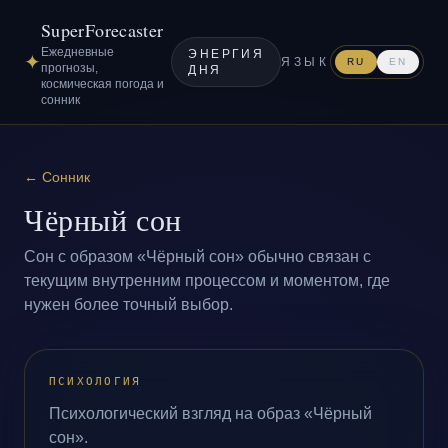
SuperForecaster
Ежедневные
ЭНЕРГИЯ
✦
ЯЗЫК
RU
EN
прогнозы,
ДНЯ
космическая погода и
сонник
←
Сонник
Чёрный сон
Сон с образом «Чёрный сон» обычно связан с
текущим внутренним процессом и моментом, где
нужен более точный выбор.
ПСИХОЛОГИЯ
Психологический взгляд на образ «Чёрный
сон».