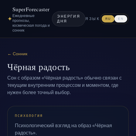
SuperForecaster
Ежедневные
ЭНЕРГИЯ
✦
ЯЗЫК
RU
EN
прогнозы,
ДНЯ
космическая погода и
сонник
←
Сонник
Чёрная радость
Сон с образом «Чёрная радость» обычно связан с
текущим внутренним процессом и моментом, где
нужен более точный выбор.
ПСИХОЛОГИЯ
Психологический взгляд на образ «Чёрная
радость».