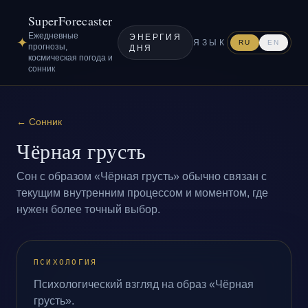
SuperForecaster
Ежедневные
ЭНЕРГИЯ
✦
ЯЗЫК
RU
EN
прогнозы,
ДНЯ
космическая погода и
сонник
←
Сонник
Чёрная грусть
Сон с образом «Чёрная грусть» обычно связан с
текущим внутренним процессом и моментом, где
нужен более точный выбор.
ПСИХОЛОГИЯ
Психологический взгляд на образ «Чёрная
грусть».