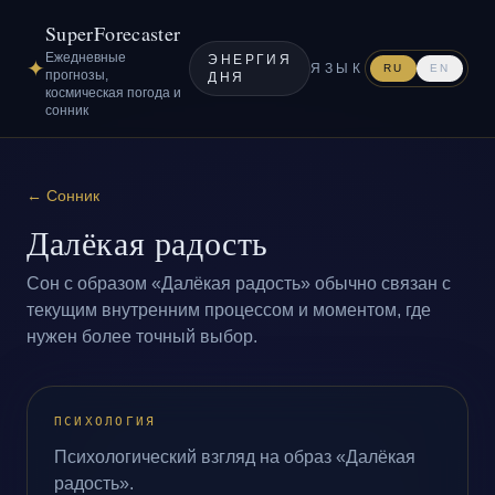
SuperForecaster
Ежедневные
ЭНЕРГИЯ
✦
ЯЗЫК
RU
EN
прогнозы,
ДНЯ
космическая погода и
сонник
←
Сонник
Далёкая радость
Сон с образом «Далёкая радость» обычно связан с
текущим внутренним процессом и моментом, где
нужен более точный выбор.
ПСИХОЛОГИЯ
Психологический взгляд на образ «Далёкая
радость».