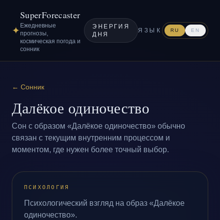
SuperForecaster
Ежедневные
ЭНЕРГИЯ
✦
ЯЗЫК
RU
EN
прогнозы,
ДНЯ
космическая погода и
сонник
←
Сонник
Далёкое одиночество
Сон с образом «Далёкое одиночество» обычно
связан с текущим внутренним процессом и
моментом, где нужен более точный выбор.
ПСИХОЛОГИЯ
Психологический взгляд на образ «Далёкое
одиночество».