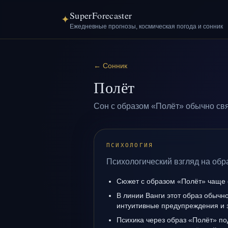
SuperForecaster
✦
Ежедневные прогнозы, космическая погода и сонник
←
Сонник
Полёт
Сон с образом «Полёт» обычно свя
ПСИХОЛОГИЯ
Психологический взгляд на обр
Сюжет с образом «Полёт» чаще 
В линии Ванги этот образ обычно
интуитивные предупреждения и 
Психика через образ «Полёт» по