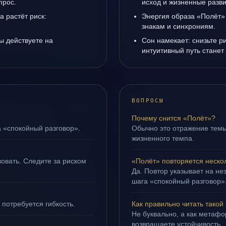
прос.
исход и жизненные разви
а растёт риск:
Энергия образа «Полёт» 
знакам и синхрониям.
ы действуете на
Сон намекает: снизьте р
интуитивный путь станет
ВОПРОСЫ
Почему снится «Полёт»?
а «спокойный разговор».
Обычно это отражение тем
жизненного темпа.
овать. Следите за риском
«Полёт» повторяется неско
Да. Повтор указывает на не
шага «спокойный разговор»
 потребуется гибкость.
Как правильно читать такой
Не буквально, а как метафор
возвращаете устойчивость.