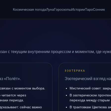
Космическая погода
Луна
Гороскопы
Истории
Таро
Сонник
зан с текущим внутренним процессом и моментом, где нуж
ЭЗОТЕРИКА
аз «Полёт».
Эзотерический взгляд на
связан с моментом выбора.
Мистический совет: закр
 читается через
В эзотерическом прочтен
знаки периода.
перехода между старым 
дсказывает: сейчас важно
В трактовкам Цветкова а