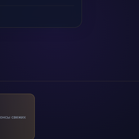
нонсы свежих