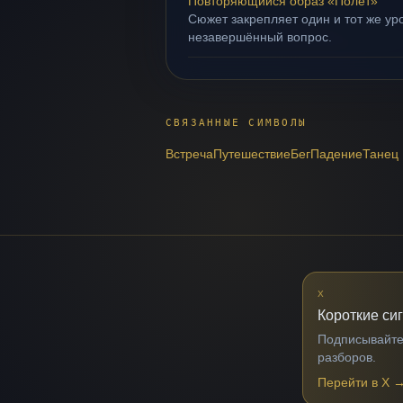
Повторяющийся образ «Полёт»
Сюжет закрепляет один и тот же уро
незавершённый вопрос.
СВЯЗАННЫЕ СИМВОЛЫ
Встреча
Путешествие
Бег
Падение
Танец
X
Короткие си
Подписывайтес
разборов.
Перейти в X