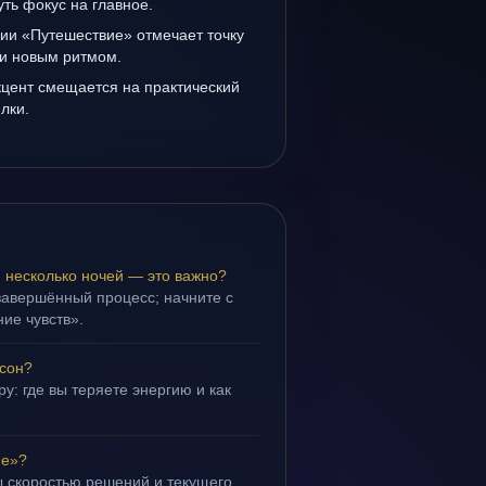
уть фокус на главное.
ии «Путешествие» отмечает точку
и новым ритмом.
кцент смещается на практический
лки.
 несколько ночей — это важно?
завершённый процесс; начните с
ие чувств».
 сон?
у: где вы теряете энергию и как
ие»?
 скоростью решений и текущего