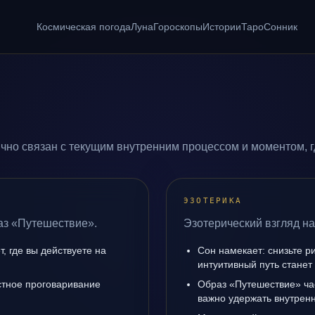
Космическая погода
Луна
Гороскопы
Истории
Таро
Сонник
чно связан с текущим внутренним процессом и моментом, г
ЭЗОТЕРИКА
аз «Путешествие».
Эзотерический взгляд н
, где вы действуете на
Сон намекает: снизьте р
интуитивный путь станет
естное проговаривание
Образ «Путешествие» ча
важно удержать внутренн