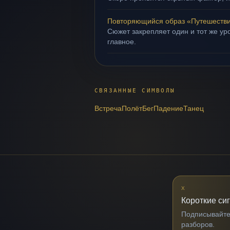
Повторяющийся образ «Путешеств
Сюжет закрепляет один и тот же уро
главное.
СВЯЗАННЫЕ СИМВОЛЫ
Встреча
Полёт
Бег
Падение
Танец
X
Короткие си
Подписывайтес
разборов.