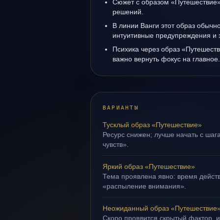
Сюжет с образом «Путешествие»
решений.
В линии Ванги этот образ обычно
интуитивные предупреждения и 
Психика через образ «Путешеств
важно вернуть фокус на главное.
ВАРИАНТЫ
Тусклый образ «Путешествие»
Ресурс снижен; лучше начать с шаг
чувств».
Яркий образ «Путешествие»
Тема проявлена явно: время действ
«распыление внимания».
Неожиданный образ «Путешествие
Скоро проявится скрытый фактор, и