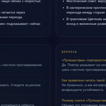
 чаще связан с скоростью
Мистический совет: верн
В эзотерическом прочтен
 читается через
перехода между старым 
знаки периода.
В трактовкам Цветкова а
ие» подсказывает: сейчас
исход и жизненные разви
ВОПРОСЫ
«Путешествие» повторяется
а «честное проговаривание
Да. Повтор указывает на не
шага «честное проговариван
Как правильно читать такой
овать. Следите за риском
Не буквально, а как метафор
возвращаете устойчивость.
»
Почему снится «Путешеств
 потребуется гибкость.
Обычно это отражение темы