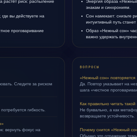
да растёт риск: распыление
Энергия образа «Нежный 
знакам и синхрониям.
 где вы действуете на
Сон намекает: снизьте р
интуитивный путь станет
естное проговаривание
Образ «Нежный сон» час
важно удержать внутренн
ВОПРОСЫ
«Нежный сон» повторяется 
овать. Следите за риском
Да. Повтор указывает на не
шага «честное проговариван
Как правильно читать такой
 потребуется гибкость.
Не буквально, а как метафор
возвращаете устойчивость.
н»
к: вернуть фокус на
Почему снится «Нежный со
Обычно это отражение темы