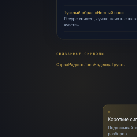
Тусклый образ «Нежный сон»
Ресурс снижен; лучше начать с шаг
чувств».
СВЯЗАННЫЕ СИМВОЛЫ
Страх
Радость
Гнев
Надежда
Грусть
X
Короткие си
Подписывайтес
разборов.