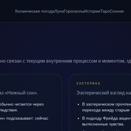
Космическая погода
Луна
Гороскопы
Истории
Таро
Сонник
но связан с текущим внутренним процессом и моментом, гд
ЭЗОТЕРИКА
аз «Нежный сон».
Эзотерический взгляд н
обычно читается через
В эзотерическом прочте
ледствия.
перехода между старым 
н» подсказывает: сейчас
В подходу Фрейда акцен
вытесненные чувства.