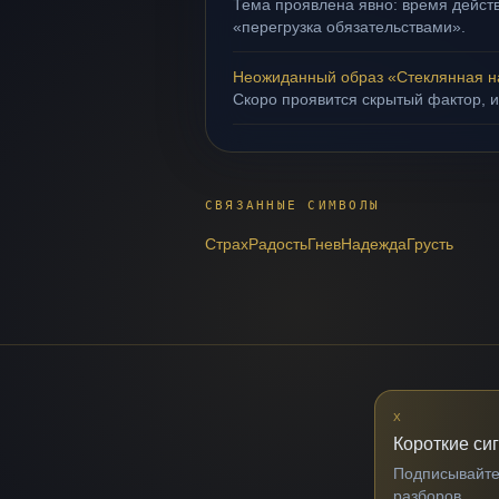
Тема проявлена явно: время действ
«перегрузка обязательствами».
Неожиданный образ «Стеклянная 
Скоро проявится скрытый фактор, и
СВЯЗАННЫЕ СИМВОЛЫ
Страх
Радость
Гнев
Надежда
Грусть
X
Короткие си
Подписывайтес
разборов.