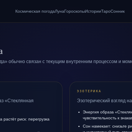
Космическая погода
Луна
Гороскопы
Истории
Таро
Сонник
а
да» обычно связан с текущим внутренним процессом и моме
ЭЗОТЕРИКА
аз «Стеклянная
Эзотерический взгляд н
Энергия образа «Стекля
чувствительность к знак
а растёт риск: перегрузка
Сон намекает: снизьте р