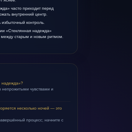
т яснее.
жда» часто приходит перед
ржать внутренний центр.
ь избыточный контроль.
нии «Стеклянная надежда»
а между старым и новым ритмом.
я надежда»?
ы непрожитыми чувствами и
.
оряется несколько ночей — это
завершённый процесс; начните с