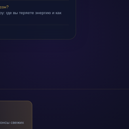
 сон?
у: где вы теряете энергию и как
нонсы свежих