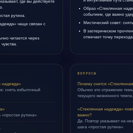
и интуитивный путь стане
азывает, где вы действуете
о.
Образ «Стеклянная наде
событием, где важно уде
остая рутина.
Мистический совет: снят
адежда» чаще связан с
В эзотерическом прочте
отмечает точку переход
ычно читается через
чувства.
ВОПРОСЫ
я надежда»
Почему снится «Стеклянна
ок: снять избыточный
Обычно это отражение тем
текущего жизненного темпа
да»
«Стеклянная надежда» повт
а «простая рутина».
важно?
Да. Повтор указывает на не
шага «простая рутина».
»