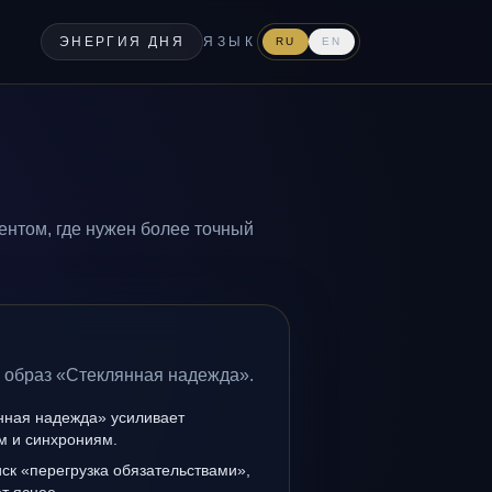
ЭНЕРГИЯ ДНЯ
ЯЗЫК
RU
EN
нтом, где нужен более точный
а образ «Стеклянная надежда».
нная надежда» усиливает
ам и синхрониям.
иск «перегрузка обязательствами»,