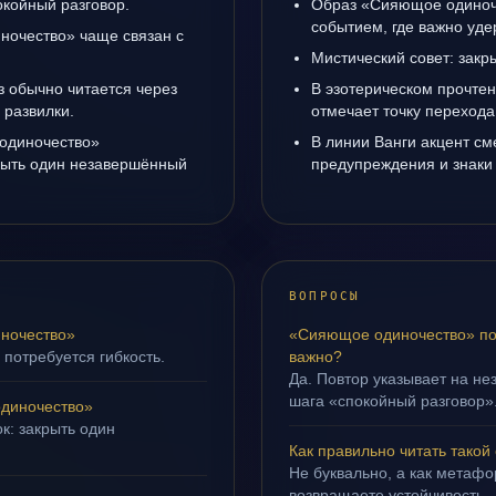
окойный разговор.
Образ «Сияющое одиноче
событием, где важно уде
очество» чаще связан с
Мистический совет: закр
з обычно читается через
В эзотерическом прочте
 развилки.
отмечает точку переход
одиночество»
В линии Ванги акцент с
крыть один незавершённый
предупреждения и знаки
ВОПРОСЫ
ночество»
«Сияющое одиночество» пов
 потребуется гибкость.
важно?
Да. Повтор указывает на не
шага «спокойный разговор»
диночество»
к: закрыть один
Как правильно читать такой
Не буквально, а как метафор
возвращаете устойчивость.