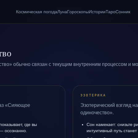
Космическая погода
Луна
Гороскопы
Истории
Таро
Сонник
тво
тво» обычно связан с текущим внутренним процессом и мо
ЭЗОТЕРИКА
раз «Сияющое
Эзотерический взгляд н
одиночество».
оказывает, где вы
Сон намекает: снизьте р
 — осознанно.
интуитивный путь станет