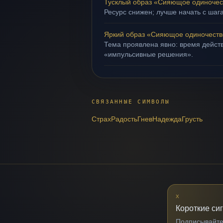
Тусклый образ «Сияющое одиночес
Ресурс снижен; лучше начать с шаг
Яркий образ «Сияющое одиночеств
Тема проявлена явно: время действ
«импульсивные решения».
СВЯЗАННЫЕ СИМВОЛЫ
Страх
Радость
Гнев
Надежда
Грусть
X
Короткие си
Подписывайтес