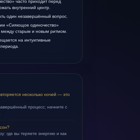
ство» часто приходит перед
ржать внутренний центр.
ыть один незавершённый вопрос.
нии «Сияющое одиночество»
а между старым и новым ритмом.
мещается на интуитивные
 периода.
торяется несколько ночей — это
завершённый процесс; начните с
.
 сон?
у: где вы теряете энергию и как