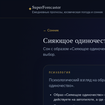
SuperForecaster
✦
Ежедневные прогнозы, космическая погода и сонник
←
Сонник
Сияющое одиночес
Сон с образом «Сияющое одиночес
выбор.
ПСИХОЛОГИЯ
Психологический взгляд на об
одиночество».
Образ «Сияющое одиночество» п
действуете на автопилоте, а где