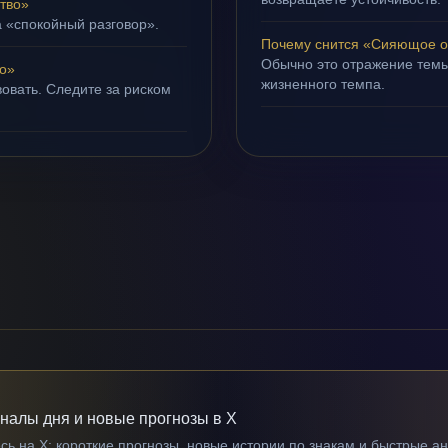
тво»
а «спокойный разговор».
Почему снится «Сияющое о
Обычно это отражение темы
о»
жизненного темпа.
овать. Следите за риском
гналы дня и новые прогнозы в X
ь на X: короткие прогнозы, новые истории по знакам и быстрые а