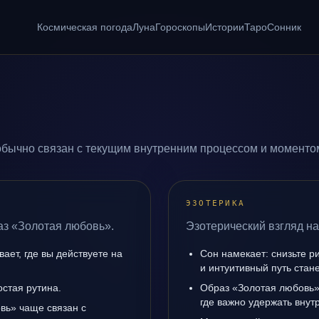
Космическая погода
Луна
Гороскопы
Истории
Таро
Сонник
бычно связан с текущим внутренним процессом и моментом
ЭЗОТЕРИКА
аз «Золотая любовь».
Эзотерический взгляд на
ает, где вы действуете на
Сон намекает: снизьте р
и интуитивный путь стане
остая рутина.
Образ «Золотая любовь»
где важно удержать внут
вь» чаще связан с