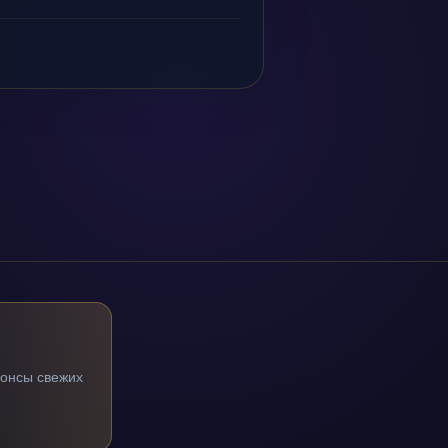
нонсы свежих