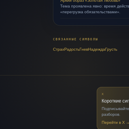
Яркий образ «Золотая любовь»
Тема проявлена явно: время действ
«перегрузка обязательствами».
СВЯЗАННЫЕ СИМВОЛЫ
Страх
Радость
Гнев
Надежда
Грусть
X
Короткие си
Подписывайтес
разборов.
Перейти в X