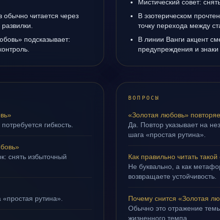
Мистический совет: снят
з обычно читается через
В эзотерическом прочте
 развилки.
точку перехода между с
юбовь» подсказывает:
В линии Ванги акцент с
контроль.
предупреждения и знаки
ВОПРОСЫ
вь»
«Золотая любовь» повторяе
 потребуется гибкость.
Да. Повтор указывает на не
шага «простая рутина».
юбовь»
ок: снять избыточный
Как правильно читать такой
Не буквально, а как метафор
возвращаете устойчивость.
а «простая рутина».
Почему снится «Золотая л
Обычно это отражение темы
жизненного темпа.