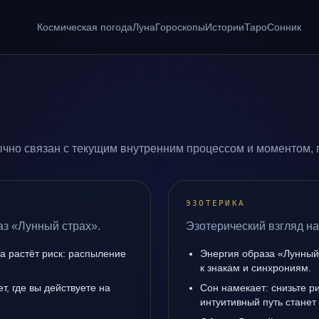
Космическая погода
Луна
Гороскопы
Истории
Таро
Сонник
чно связан с текущим внутренним процессом и моментом, 
ЭЗОТЕРИКА
аз «Лунный страх».
Эзотерический взгляд на
да растёт риск: распыление
Энергия образа «Лунный 
к знакам и синхрониям.
, где вы действуете на
Сон намекает: снизьте р
интуитивный путь станет