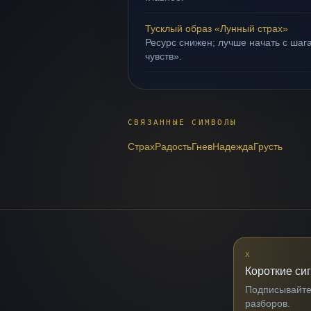
Тусклый образ «Лунный страх»
Ресурс снижен; лучше начать с шаг
чувств».
СВЯЗАННЫЕ СИМВОЛЫ
Страх
Радость
Гнев
Надежда
Грусть
X
Короткие си
Подписывайтес
разборов.