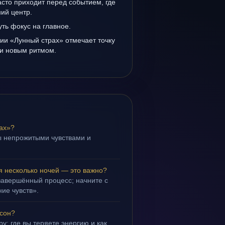
сто приходит перед событием, где
ий центр.
уть фокус на главное.
ии «Лунный страх» отмечает точку
и новым ритмом.
ах»?
ы непрожитыми чувствами и
.
я несколько ночей — это важно?
завершённый процесс; начните с
ие чувств».
 сон?
у: где вы теряете энергию и как