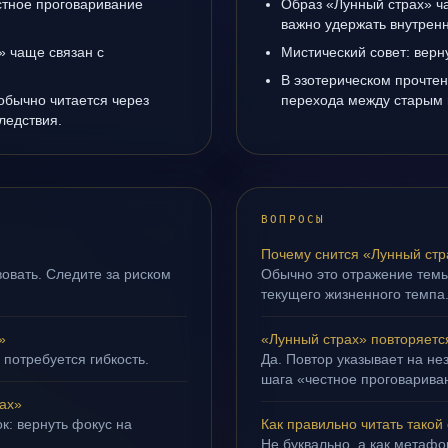
естное проговаривание
Образ «Лунный страх» ча
важно удержать внутренн
» чаще связан с
Мистический совет: верн
В эзотерическом прочтен
обычно читается через
перехода между старым 
ледствия.
ВОПРОСЫ
Почему снится «Лунный стр
овать. Следите за риском
Обычно это отражение тем
текущего жизненного темпа
»
«Лунный страх» повторяетс
 потребуется гибкость.
Да. Повтор указывает на не
шага «честное проговариван
ах»
к: вернуть фокус на
Как правильно читать такой
Не буквально, а как метафор