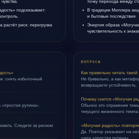
чувства.
точку перехода между с
адость» подсказывает:
В традиции Миллера акц
контроль.
и бытовые последствия.
а растёт риск: перегрузка
Энергия образа «Могуча
чувствительность к знак
ВОПРОСЫ
дость»
Как правильно читать такой
ок: снять избыточный
Не буквально, а как метафор
возвращаете устойчивость.
Почему снится «Могучая ра
а «простая рутина».
Обычно это отражение тем
текущего жизненного темпа
овать. Следите за риском
«Могучая радость» повторя
Да. Повтор указывает на не
шага «простая рутина».