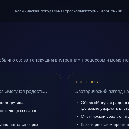
Космическая погода
Луна
Гороскопы
Истории
Таро
Сонник
обычно связан с текущим внутренним процессом и моменто
ЭЗОТЕРИКА
аз «Могучая радость».
Эзотерический взгляд на
остая рутина.
Образ «Могучая радость
где важно удержать внут
сть» чаще связан с
Мистический совет: снят
ычно читается через
В эзотерическом прочте