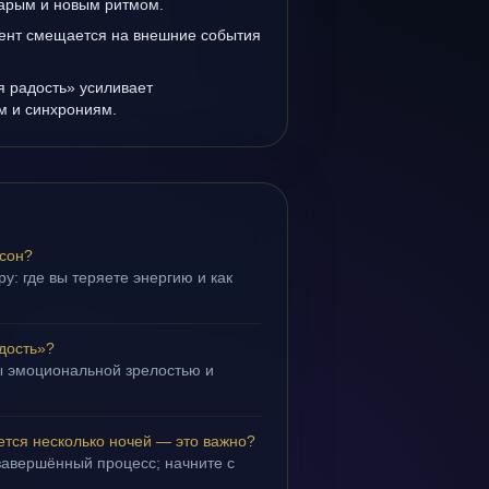
тарым и новым ритмом.
ент смещается на внешние события
я радость» усиливает
ам и синхрониям.
 сон?
у: где вы теряете энергию и как
дость»?
ы эмоциональной зрелостью и
.
ется несколько ночей — это важно?
завершённый процесс; начните с