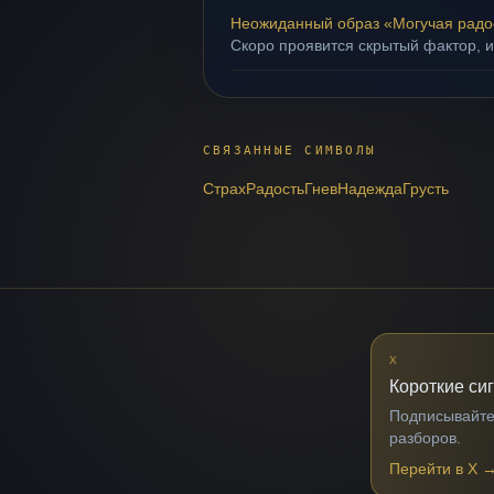
Неожиданный образ «Могучая радо
Скоро проявится скрытый фактор, и
СВЯЗАННЫЕ СИМВОЛЫ
Страх
Радость
Гнев
Надежда
Грусть
X
Короткие си
Подписывайтес
разборов.
Перейти в X