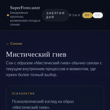
SuperForecaster
Ежедневные
ЭНЕРГИЯ
✦
ЯЗЫК
RU
EN
прогнозы,
ДНЯ
космическая погода и
сонник
←
Сонник
Мистический гнев
Сон с образом «Мистический гнев» обычно связан с
текущим внутренним процессом и моментом, где
нужен более точный выбор.
ПСИХОЛОГИЯ
Психологический взгляд на образ
«Мистический гнев».