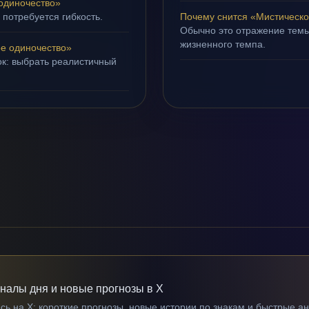
одиночество»
 потребуется гибкость.
Почему снится «Мистическо
Обычно это отражение темы
жизненного темпа.
е одиночество»
ок: выбрать реалистичный
гналы дня и новые прогнозы в X
ь на X: короткие прогнозы, новые истории по знакам и быстрые а