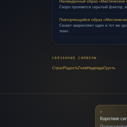
Неожиданный образ «Мистическое 
Скоро проявится скрытый фактор, и
Повторяющийся образ «Мистическо
Сюжет закрепляет один и тот же ур
темп.
СВЯЗАННЫЕ СИМВОЛЫ
Страх
Радость
Гнев
Надежда
Грусть
X
Короткие си
Подписывайтес