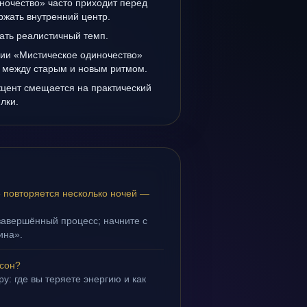
ночество» часто приходит перед
ржать внутренний центр.
ать реалистичный темп.
нии «Мистическое одиночество»
а между старым и новым ритмом.
кцент смещается на практический
лки.
 повторяется несколько ночей —
завершённый процесс; начните с
ина».
 сон?
у: где вы теряете энергию и как