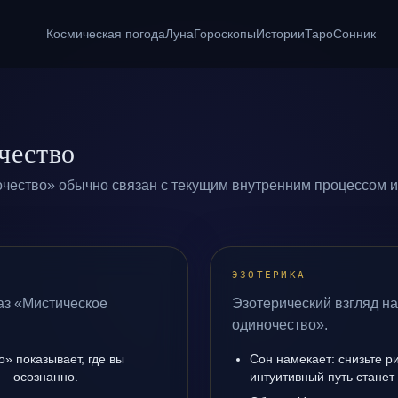
Космическая погода
Луна
Гороскопы
Истории
Таро
Сонник
чество
чество» обычно связан с текущим внутренним процессом и
ЭЗОТЕРИКА
аз «Мистическое
Эзотерический взгляд н
одиночество».
» показывает, где вы
Сон намекает: снизьте р
 — осознанно.
интуитивный путь станет