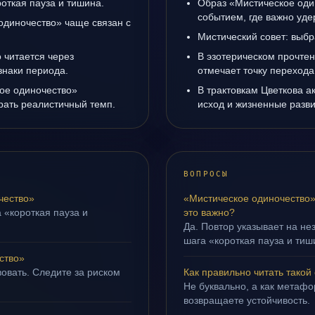
роткая пауза и тишина.
Образ «Мистическое оди
событием, где важно уде
одиночество» чаще связан с
Мистический совет: выбр
 читается через
В эзотерическом прочте
знаки периода.
отмечает точку переход
кое одиночество»
В трактовкам Цветкова а
рать реалистичный темп.
исход и жизненные разви
ВОПРОСЫ
чество»
«Мистическое одиночество»
 «короткая пауза и
это важно?
Да. Повтор указывает на не
шага «короткая пауза и тиш
ство»
овать. Следите за риском
Как правильно читать такой
Не буквально, а как метафор
возвращаете устойчивость.