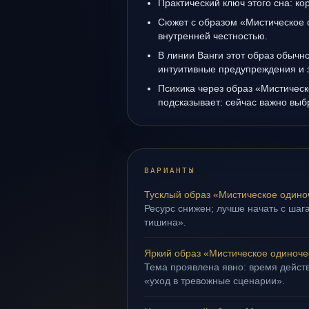
Практический ключ этого сна: ко
Сюжет с образом «Мистическое 
внутренней честностью.
В линии Ванги этот образ обычно
интуитивные предупреждения и 
Психика через образ «Мистичес
подсказывает: сейчас важно выб
ВАРИАНТЫ
Тусклый образ «Мистическое одино
Ресурс снижен; лучше начать с шага
тишина».
Яркий образ «Мистическое одиноче
Тема проявлена явно: время действ
«уход в тревожные сценарии».