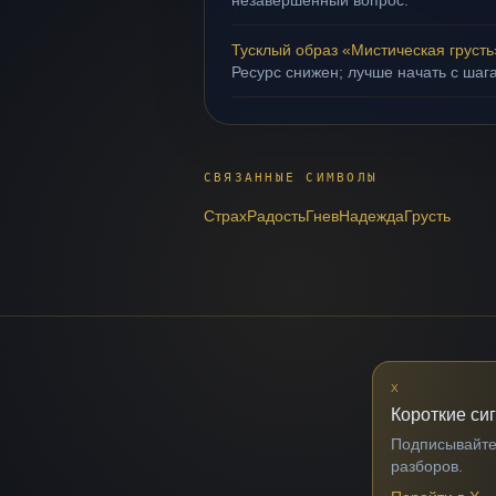
незавершённый вопрос.
Тусклый образ «Мистическая грусть
Ресурс снижен; лучше начать с шаг
СВЯЗАННЫЕ СИМВОЛЫ
Страх
Радость
Гнев
Надежда
Грусть
X
Короткие си
Подписывайтес
разборов.