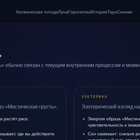
Космическая погода
Луна
Гороскопы
Истории
Таро
Сонник
ь
ь» обычно связан с текущим внутренним процессом и момен
ЭЗОТЕРИКА
аз «Мистическая грусть».
Эзотерический взгляд на
а растёт риск:
Энергия образа «Мистиче
чувствительность к знак
зывает, где вы действуете
Сон намекает: снизьте р