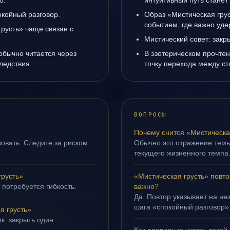
о.
интуитивный путь станет
окойный разговор.
Образ «Мистическая грус
событием, где важно уде
русть» чаще связан с
Мистический совет: закр
обычно читается через
В эзотерическом прочтен
ледствия.
точку перехода между с
ВОПРОСЫ
Почему снится «Мистическа
овать. Следите за риском
Обычно это отражение тем
текущего жизненного темпа
грусть»
«Мистическая грусть» повто
 потребуется гибкость.
важно?
Да. Повтор указывает на не
шага «спокойный разговор»
я грусть»
к: закрыть один