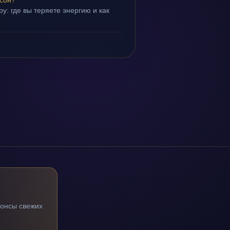
 сон?
у: где вы теряете энергию и как
нонсы свежих