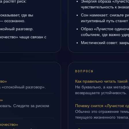
а растёт риск:
Энергия образа «Лучист
чувствительность к знак
оказывает, где вы
Сон намекает: снизьте р
 — осознанно.
интуитивный путь станет
окойный разговор.
Образ «Лучистое одиноч
событием, где важно уде
ночество» чаще связан с
Мистический совет: закр
ВОПРОСЫ
тво»
Как правильно читать такой
а «спокойный разговор».
Не буквально, а как метафор
возвращаете устойчивость.
о»
овать. Следите за риском
Почему снится «Лучистое о
Обычно это отражение тем
текущего жизненного темпа
ночество»