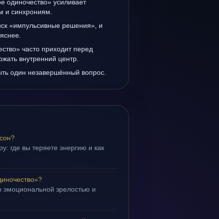
ое одиночество» усиливает
ам и синхрониям.
иск «импульсивные решения», и
 яснее.
ество» часто приходит перед
ржать внутренний центр.
ыть один незавершённый вопрос.
 сон?
у: где вы теряете энергию и как
диночество»?
ы эмоциональной зрелостью и
.