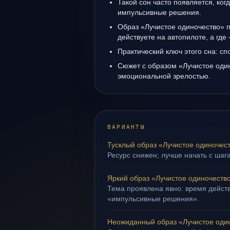
Такой сон часто появляется, когд
импульсивные решения.
Образ «Лучистое одиночество» п
действуете на автопилоте, а где
Практический ключ этого сна: сп
Сюжет с образом «Лучистое оди
эмоциональной зрелостью.
ВАРИАНТЫ
Тусклый образ «Лучистое одиночес
Ресурс снижен; лучше начать с шаг
Яркий образ «Лучистое одиночеств
Тема проявлена явно: время действ
«импульсивные решения».
Неожиданный образ «Лучистое оди