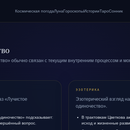
Космическая погода
Луна
Гороскопы
Истории
Таро
Сонник
тво
тво» обычно связан с текущим внутренним процессом и мо
ЭЗОТЕРИКА
аз «Лучистое
Эзотерический взгляд на
одиночество».
одиночество» подсказывает:
В трактовкам Цветкова а
авершённый вопрос.
исход и жизненные разви