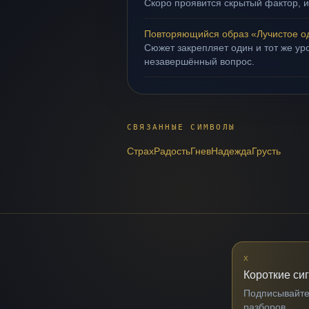
Скоро проявится скрытый фактор, и
Повторяющийся образ «Лучистое о
Сюжет закрепляет один и тот же уро
незавершённый вопрос.
СВЯЗАННЫЕ СИМВОЛЫ
Страх
Радость
Гнев
Надежда
Грусть
X
Короткие си
Подписывайтес
разборов.