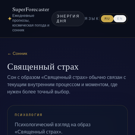
SuperForecaster
Ежедневные
ЭНЕРГИЯ
✦
ЯЗЫК
RU
EN
прогнозы,
ДНЯ
космическая погода и
сонник
←
Сонник
Священный страх
Сон с образом «Священный страх» обычно связан с
текущим внутренним процессом и моментом, где
нужен более точный выбор.
ПСИХОЛОГИЯ
Психологический взгляд на образ
«Священный страх».