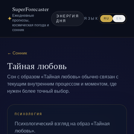
SuperForecaster
Ежедневные
ЭНЕРГИЯ
✦
ЯЗЫК
RU
EN
прогнозы,
ДНЯ
космическая погода и
сонник
←
Сонник
Тайная любовь
Сон с образом «Тайная любовь» обычно связан с
текущим внутренним процессом и моментом, где
нужен более точный выбор.
ПСИХОЛОГИЯ
Психологический взгляд на образ «Тайная
любовь».