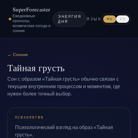
SuperForecaster
Ежедневные
ЭНЕРГИЯ
✦
ЯЗЫК
RU
EN
прогнозы,
ДНЯ
космическая погода и
сонник
←
Сонник
Тайная грусть
Сон с образом «Тайная грусть» обычно связан с
текущим внутренним процессом и моментом, где
нужен более точный выбор.
ПСИХОЛОГИЯ
Психологический взгляд на образ «Тайная
грусть».