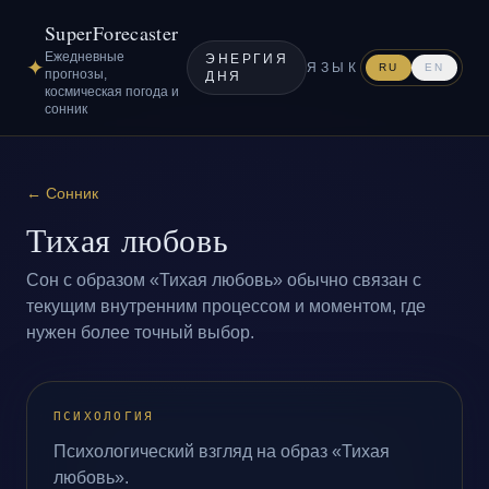
SuperForecaster
Ежедневные
ЭНЕРГИЯ
✦
ЯЗЫК
RU
EN
прогнозы,
ДНЯ
космическая погода и
сонник
←
Сонник
Тихая любовь
Сон с образом «Тихая любовь» обычно связан с
текущим внутренним процессом и моментом, где
нужен более точный выбор.
ПСИХОЛОГИЯ
Психологический взгляд на образ «Тихая
любовь».