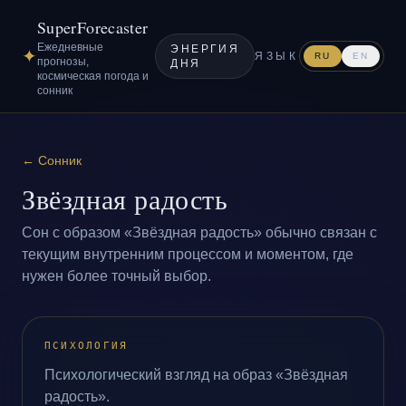
SuperForecaster
Ежедневные
ЭНЕРГИЯ
✦
ЯЗЫК
RU
EN
прогнозы,
ДНЯ
космическая погода и
сонник
←
Сонник
Звёздная радость
Сон с образом «Звёздная радость» обычно связан с
текущим внутренним процессом и моментом, где
нужен более точный выбор.
ПСИХОЛОГИЯ
Психологический взгляд на образ «Звёздная
радость».