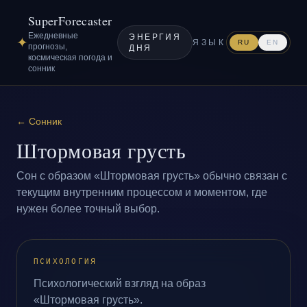
SuperForecaster
Ежедневные
ЭНЕРГИЯ
✦
ЯЗЫК
RU
EN
прогнозы,
ДНЯ
космическая погода и
сонник
←
Сонник
Штормовая грусть
Сон с образом «Штормовая грусть» обычно связан с
текущим внутренним процессом и моментом, где
нужен более точный выбор.
ПСИХОЛОГИЯ
Психологический взгляд на образ
«Штормовая грусть».