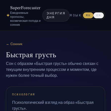
SuperForecaster
Ежедневные
ЭНЕРГИЯ
✦
ЯЗЫК
RU
EN
прогнозы,
ДНЯ
космическая погода и
сонник
←
Сонник
Быстрая грусть
Сон с образом «Быстрая грусть» обычно связан с
текущим внутренним процессом и моментом, где
нужен более точный выбор.
ПСИХОЛОГИЯ
Психологический взгляд на образ «Быстрая
грусть».