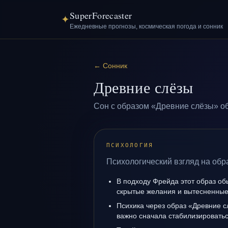
SuperForecaster
✦
Ежедневные прогнозы, космическая погода и сонник
←
Сонник
Древние слёзы
Сон с образом «Древние слёзы» об
ПСИХОЛОГИЯ
Психологический взгляд на обр
В подходу Фрейда этот образ об
скрытые желания и вытесненные 
Психика через образ «Древние с
важно сначала стабилизироватьс