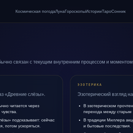
Космическая погода
Луна
Гороскопы
Истории
Таро
Сонник
ычно связан с текущим внутренним процессом и моментом,
ЭЗОТЕРИКА
аз «Древние слёзы».
Эзотерический взгляд на
ычно читается через
В эзотерическом прочтен
чувства.
перехода между старым 
лёзы» подсказывает: сейчас
В традиции Миллера акц
я, потом ускоряться.
и бытовые последствия.