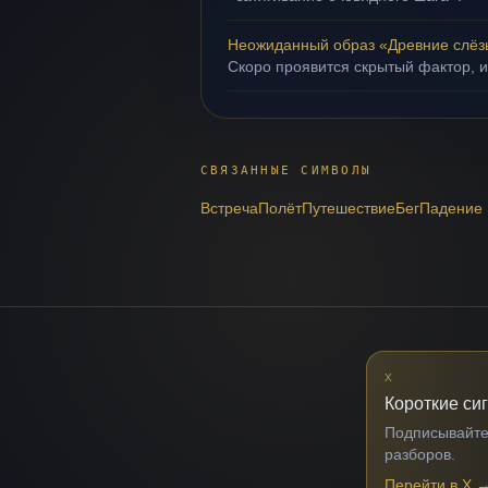
Неожиданный образ «Древние слёз
Скоро проявится скрытый фактор, и
СВЯЗАННЫЕ СИМВОЛЫ
Встреча
Полёт
Путешествие
Бег
Падение
X
Короткие си
Подписывайтес
разборов.
Перейти в X