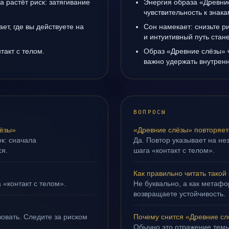
а растёт риск: затягивание
Энергия образа «Древни
чувствительность к знак
ет, где вы действуете на
Сон намекает: снизьте р
и интуитивный путь стане
такт с телом.
Образ «Древние слёзы» ч
важно удержать внутренн
ВОПРОСЫ
лёзы»
«Древние слёзы» повторяет
ок: сначала
Да. Повтор указывает на не
ся.
шага «контакт с телом».
Как правильно читать такой
 «контакт с телом».
Не буквально, а как метафор
возвращаете устойчивость.
овать. Следите за риском
Почему снится «Древние с
Обычно это отражение темы