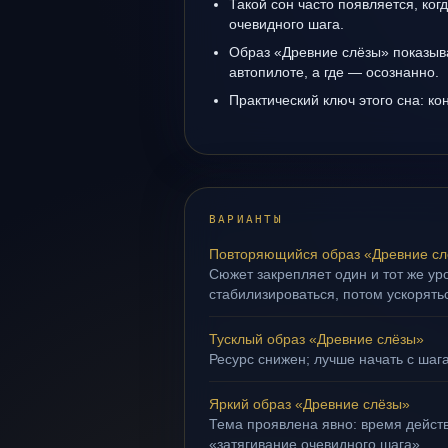
Такой сон часто появляется, когд
очевидного шага.
Образ «Древние слёзы» показыва
автопилоте, а где — осознанно.
Практический ключ этого сна: кон
ВАРИАНТЫ
Повторяющийся образ «Древние с
Сюжет закрепляет один и тот же ур
стабилизироваться, потом ускорять
Тусклый образ «Древние слёзы»
Ресурс снижен; лучше начать с шага
Яркий образ «Древние слёзы»
Тема проявлена явно: время действ
«затягивание очевидного шага».