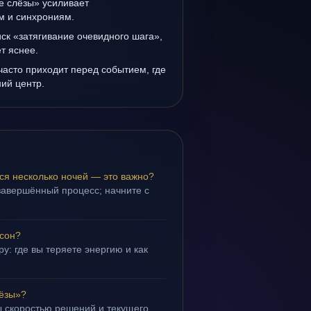
е слёзы» усиливает
ам и синхрониям.
иск «затягивание очевидного шага»,
т яснее.
асто приходит перед событием, где
ий центр.
ся несколько ночей — это важно?
завершённый процесс; начните с
 сон?
у: где вы теряете энергию и как
лёзы»?
 скоростью решений и текущего