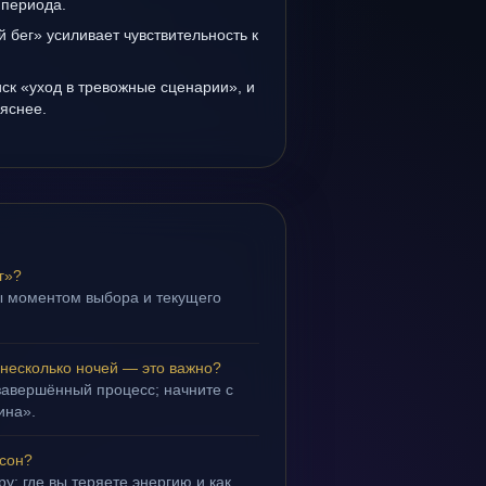
 периода.
 бег» усиливает чувствительность к
иск «уход в тревожные сценарии», и
 яснее.
г»?
ы моментом выбора и текущего
 несколько ночей — это важно?
завершённый процесс; начните с
ина».
 сон?
у: где вы теряете энергию и как