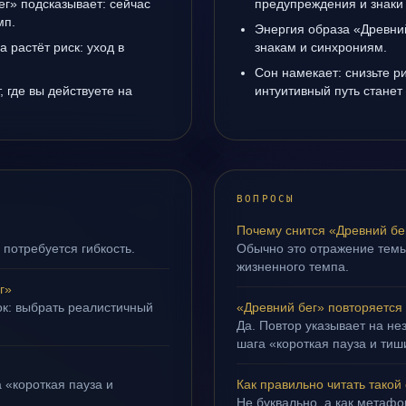
ег» подсказывает: сейчас
предупреждения и знаки
мп.
Энергия образа «Древний
а растёт риск: уход в
знакам и синхрониям.
Сон намекает: снизьте р
 где вы действуете на
интуитивный путь станет
ВОПРОСЫ
Почему снится «Древний бе
 потребуется гибкость.
Обычно это отражение тем
жизненного темпа.
г»
ок: выбрать реалистичный
«Древний бег» повторяется
Да. Повтор указывает на не
шага «короткая пауза и тиш
 «короткая пауза и
Как правильно читать такой
Не буквально, а как метафор