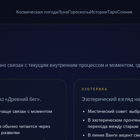
Космическая погода
Луна
Гороскопы
Истории
Таро
Сонник
но связан с текущим внутренним процессом и моментом, г
ЭЗОТЕРИКА
аз «Древний бег».
Эзотерический взгляд на
 чаще связан с моментом
Мистический совет: выбр
В эзотерическом прочтен
з обычно читается через
перехода между старым 
 развилки.
В линии Ванги акцент с