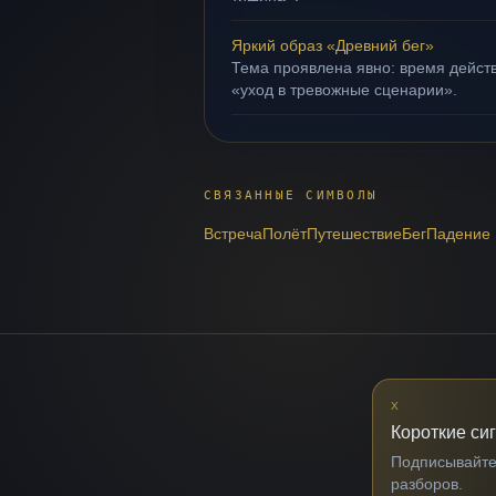
Яркий образ «Древний бег»
Тема проявлена явно: время действ
«уход в тревожные сценарии».
СВЯЗАННЫЕ СИМВОЛЫ
Встреча
Полёт
Путешествие
Бег
Падение
X
Короткие си
Подписывайтес
разборов.