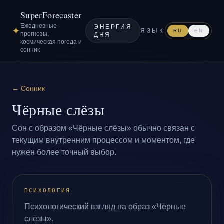
SuperForecaster
Ежедневные
ЭНЕРГИЯ
✦
ЯЗЫК
RU
EN
прогнозы,
ДНЯ
космическая погода и
сонник
←
Сонник
Чёрные слёзы
Сон с образом «Чёрные слёзы» обычно связан с
текущим внутренним процессом и моментом, где
нужен более точный выбор.
ПСИХОЛОГИЯ
Психологический взгляд на образ «Чёрные
слёзы».