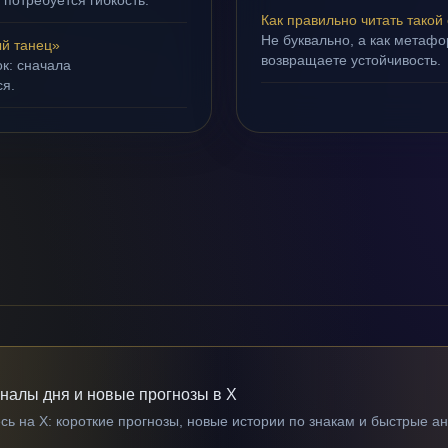
 потребуется гибкость.
Как правильно читать такой
Не буквально, а как метафор
й танец»
возвращаете устойчивость.
ок: сначала
ся.
гналы дня и новые прогнозы в X
ь на X: короткие прогнозы, новые истории по знакам и быстрые а