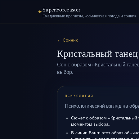
SuperForecaster
✦
Ежедневные прогнозы, космическая погода и сонник
←
Сонник
Кристальный танец
Сон с образом «Кристальный танец
выбор.
ПСИХОЛОГИЯ
Психологический взгляд на обр
Сюжет с образом «Кристальный 
моментом выбора.
В линии Ванги этот образ обычно