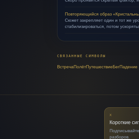
Скоро проявится скрытый фактор, и
Повторяющийся образ «Кристальны
Сюжет закрепляет один и тот же ур
стабилизироваться, потом ускорять
СВЯЗАННЫЕ СИМВОЛЫ
Встреча
Полёт
Путешествие
Бег
Падение
X
Короткие си
Подписывайтес
разборов.