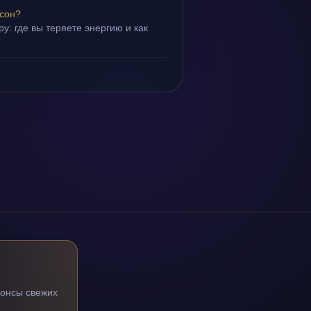
 сон?
у: где вы теряете энергию и как
нонсы свежих