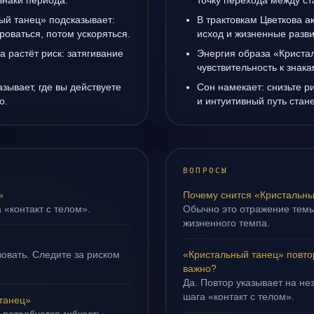
знаки периода.
точку перехода между с
ый танец» подсказывает:
В трактовкам Цветкова а
роваться, потом ускоряться.
исход и жизненные разви
а растёт риск: затягивание
Энергия образа «Криста
чувствительность к знак
зывает, где вы действуете
Сон намекает: снизьте р
о.
и интуитивный путь стане
ВОПРОСЫ
»
Почему снится «Кристальны
 «контакт с телом».
Обычно это отражение тем
жизненного темпа.
овать. Следите за риском
«Кристальный танец» повто
важно?
Да. Повтор указывает на не
шага «контакт с телом».
танец»