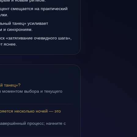
тарым и новым ритмом.
кцент смещается на практический
лки.
льный танец» усиливает
ам и синхрониям.
иск «затягивание очевидного шага»,
т яснее.
й танец»?
ы моментом выбора и текущего
ряется несколько ночей — это
завершённый процесс; начните с