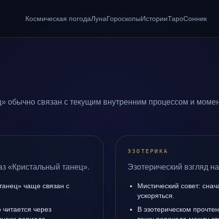
Космическая погода
Луна
Гороскопы
Истории
Таро
Сонник
» обычно связан с текущим внутренним процессом и момен
ЭЗОТЕРИКА
аз «Кристальный танец».
Эзотерический взгляд на
танец» чаще связан с
Мистический совет: снач
ускоряться.
 читается через
В эзотерическом прочте