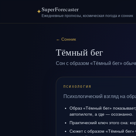
SuperForecaster
✦
Ежедневные прогнозы, космическая погода и сонник
←
Сонник
Тёмный бег
Сон с образом «Тёмный бег» обычн
ПСИХОЛОГИЯ
Психологический взгляд на обр
Образ «Тёмный бег» показывает,
автопилоте, а где — осознанно.
Практический ключ этого сна: ко
Сюжет с образом «Тёмный бег» 