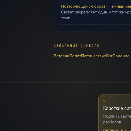
Повторяющийся образ «Тёмный бе
Сюжет закрепляет один и тот же ур
темп.
СВЯЗАННЫЕ СИМВОЛЫ
Встреча
Полёт
Путешествие
Бег
Падение
X
Короткие си
Подписывайтес
разборов.
Перейти в X