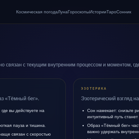
Космическая погода
Луна
Гороскопы
Истории
Таро
Сонник
о связан с текущим внутренним процессом и моментом, гд
ЭЗОТЕРИКА
аз «Тёмный бег».
Эзотерический взгляд на
 где вы действуете на
Сон намекает: снизьте р
интуитивный путь станет
роткая пауза и тишина.
Образ «Тёмный бег» час
важно удержать внутренн
чаще связан с скоростью