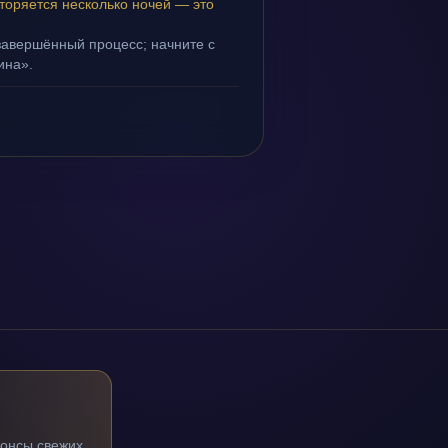
торяется несколько ночей — это
завершённый процесс; начните с
ина».
нонсы свежих