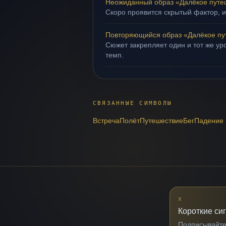
Неожиданный образ «Далёкое путе
Скоро проявится скрытый фактор, и
Повторяющийся образ «Далёкое пу
Сюжет закрепляет один и тот же ур
темп.
СВЯЗАННЫЕ СИМВОЛЫ
Встреча
Полёт
Путешествие
Бег
Падение
X
Короткие си
Подписывайтес