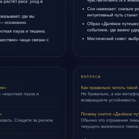
чувствительность к знак
а растёт риск: уход в
Сон намекает: снизьте р
интуитивный путь станет
казывает, где вы
 — осознанно.
Образ «Далёкое путешес
событием, где важно уде
роткая пауза и тишина.
Мистический совет: выбр
шествие» чаще связан с
ВОПРОСЫ
ие»
Как правильно читать такой
 «короткая пауза и
Не буквально, а как метафор
возвращаете устойчивость.
»
Почему снится «Далёкое пу
овать. Следите за риском
Обычно это отражение темы
текущего жизненного темпа