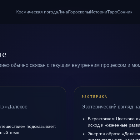
Космическая погода
Луна
Гороскопы
Истории
Таро
Сонник
ие
вие» обычно связан с текущим внутренним процессом и мом
ЭЗОТЕРИКА
аз «Далёкое
Эзотерический взгляд н
В трактовкам Цветкова а
исход и жизненные разви
утешествие» подсказывает:
чный темп.
Энергия образа «Далёко