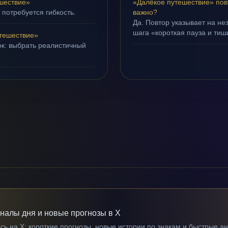
шествие»
«Далёкое путешествие» пов
 потребуется гибкость.
важно?
Да. Повтор указывает на не
шага «короткая пауза и тиш
тешествие»
ок: выбрать реалистичный
гналы дня и новые прогнозы в X
ь на X: короткие прогнозы, новые истории по знакам и быстрые а