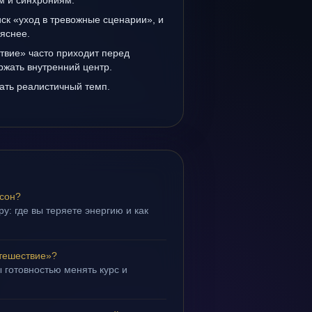
ам и синхрониям.
иск «уход в тревожные сценарии», и
 яснее.
твие» часто приходит перед
ржать внутренний центр.
ать реалистичный темп.
 сон?
у: где вы теряете энергию и как
тешествие»?
 готовностью менять курс и
.