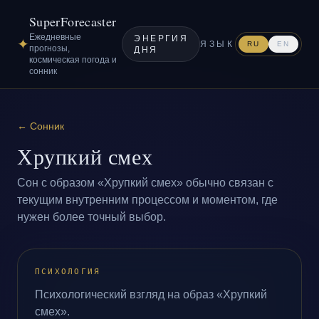
SuperForecaster
Ежедневные
ЭНЕРГИЯ
✦
ЯЗЫК
RU
EN
прогнозы,
ДНЯ
космическая погода и
сонник
←
Сонник
Хрупкий смех
Сон с образом «Хрупкий смех» обычно связан с
текущим внутренним процессом и моментом, где
нужен более точный выбор.
ПСИХОЛОГИЯ
Психологический взгляд на образ «Хрупкий
смех».