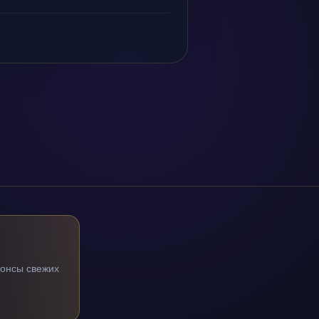
нонсы свежих