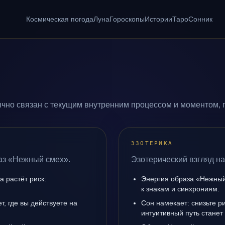
Космическая погода
Луна
Гороскопы
Истории
Таро
Сонник
чно связан с текущим внутренним процессом и моментом, г
ЭЗОТЕРИКА
аз «Нежный смех».
Эзотерический взгляд н
а растёт риск:
Энергия образа «Нежный
к знакам и синхрониям.
, где вы действуете на
Сон намекает: снизьте р
интуитивный путь станет