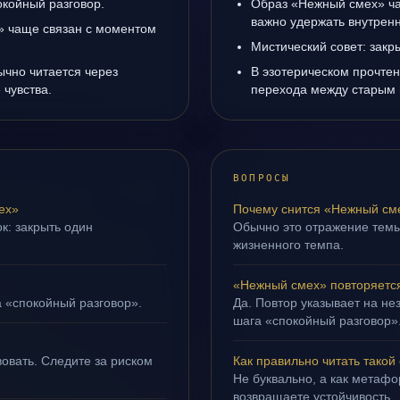
окойный разговор.
Образ «Нежный смех» ча
важно удержать внутренн
» чаще связан с моментом
Мистический совет: закр
ычно читается через
В эзотерическом прочте
чувства.
перехода между старым 
ВОПРОСЫ
ех»
Почему снится «Нежный см
к: закрыть один
Обычно это отражение тем
жизненного темпа.
«Нежный смех» повторяется
а «спокойный разговор».
Да. Повтор указывает на не
шага «спокойный разговор»
овать. Следите за риском
Как правильно читать такой
Не буквально, а как метафор
возвращаете устойчивость.