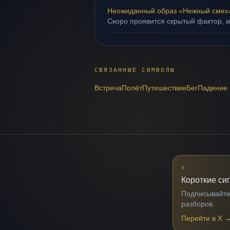
Неожиданный образ «Нежный смех
Скоро проявится скрытый фактор, и
СВЯЗАННЫЕ СИМВОЛЫ
Встреча
Полёт
Путешествие
Бег
Падение
X
Короткие си
Подписывайтес
разборов.
Перейти в X